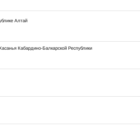
ублике Алтай
и Хасанья Кабардино-Балкарской Республики