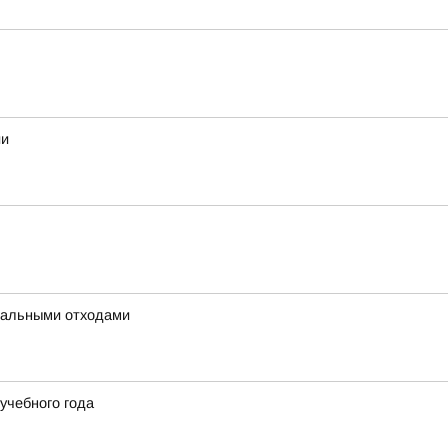
ии
унальными отходами
учебного года