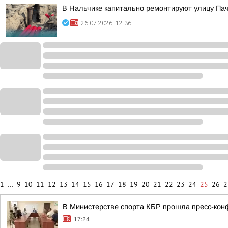
В Нальчике капитально ремонтируют улицу Па
26.07.2026, 12:36
1
...
9
10
11
12
13
14
15
16
17
18
19
20
21
22
23
24
25
26
2
В Министерстве спорта КБР прошла пресс-кон
17:24