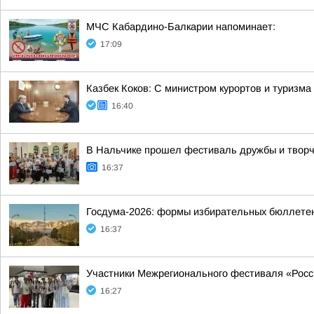
МЧС Кабардино-Балкарии напоминает:
17:09
Казбек Коков: С министром курортов и туризм
16:40
В Нальчике прошел фестиваль дружбы и твор
16:37
Госдума-2026: формы избирательных бюллете
16:37
Участники Межрегионального фестиваля «Росс
16:27