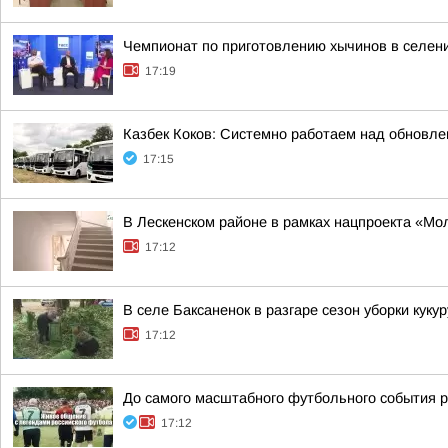
Чемпионат по приготовлению хычинов в селен
17:19
Казбек Коков: Системно работаем над обновле
17:15
В Лескенском районе в рамках нацпроекта «Мо
17:12
В селе Баксаненок в разгаре сезон уборки куку
17:12
До самого масштабного футбольного события р
17:12