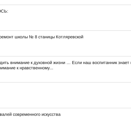
ОСЬ:
ремонт школы № 8 станицы Котляревской
ь внимание к духовной жизни … Если наш воспитанник знает мн
нимание к нравственному...
валей современного искусства