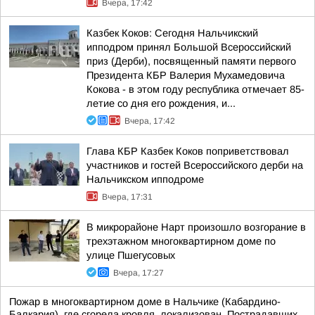
Вчера, 17:42
Казбек Коков: Сегодня Нальчикский
ипподром принял Большой Всероссийский
приз (Дерби), посвященный памяти первого
Президента КБР Валерия Мухамедовича
Кокова - в этом году республика отмечает 85-
летие со дня его рождения, и...
Вчера, 17:42
Глава КБР Казбек Коков поприветствовал
участников и гостей Всероссийского дерби на
Нальчикском ипподроме
Вчера, 17:31
В микрорайоне Нарт произошло возгорание в
трехэтажном многоквартирном доме по
улице Пшегусовых
Вчера, 17:27
Пожар в многоквартирном доме в Нальчике (Кабардино-
Балкария), где сгорела кровля, локализован. Пострадавших