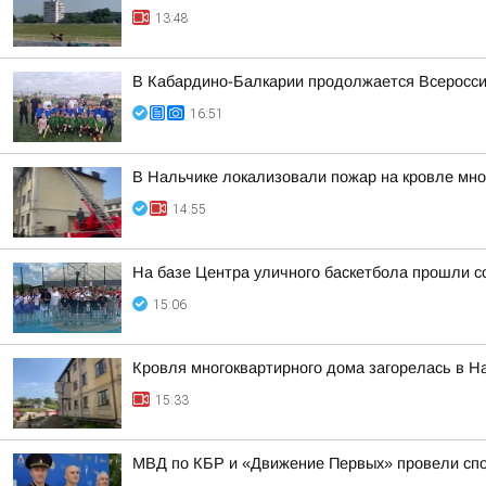
13:48
В Кабардино-Балкарии продолжается Всеросси
16:51
В Нальчике локализовали пожар на кровле мно
14:55
На базе Центра уличного баскетбола прошли с
15:06
Кровля многоквартирного дома загорелась в Н
15:33
МВД по КБР и «Движение Первых» провели сп