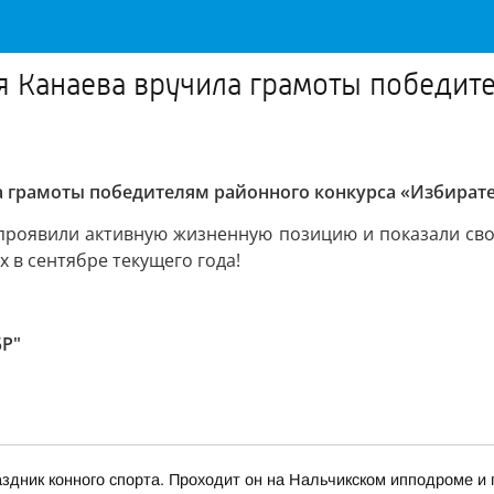
 Канаева вручила грамоты победит
а грамоты победителям районного конкурса «Избират
 проявили активную жизненную позицию и показали сво
 в сентябре текущего года!
БР"
здник конного спорта. Проходит он на Нальчикском ипподроме 