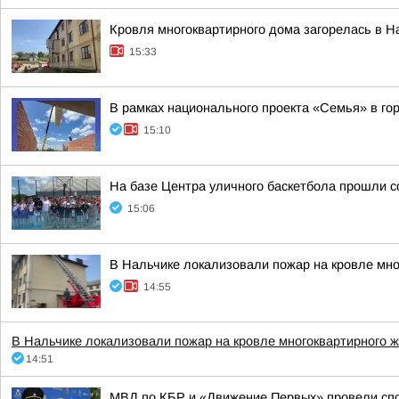
Кровля многоквартирного дома загорелась в Н
15:33
В рамках национального проекта «Семья» в го
15:10
На базе Центра уличного баскетбола прошли с
15:06
В Нальчике локализовали пожар на кровле мно
14:55
В Нальчике локализовали пожар на кровле многоквартирного 
14:51
МВД по КБР и «Движение Первых» провели сп