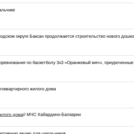
альчике
родском округе Баксан продолжается строительство нового дошк
оревнования по баскетболу 3x3 «Оранжевый мяч», приуроченные
гоквартирного жилого дома
жилого дома
//
МЧС Кабардино-Балкарии
ортивную акцию для школьников