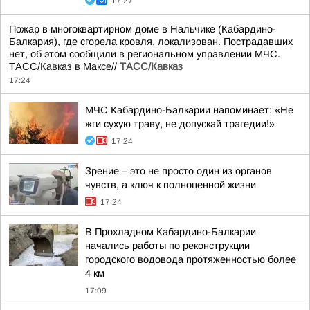
17:27
Пожар в многоквартирном доме в Нальчике (Кабардино-
Балкария), где сгорела кровля, локализован. Пострадавших
нет, об этом сообщили в региональном управлении МЧС.
ТАСС/Кавказ в Максе
//
ТАСС/Кавказ
17:24
МЧС Кабардино-Балкарии напоминает: «Не
жги сухую траву, не допускай трагедии!»
17:24
Зрение – это не просто один из органов
чувств, а ключ к полноценной жизни
17:24
В Прохладном Кабардино-Балкарии
начались работы по реконструкции
городского водовода протяженностью более
4 км
17:09