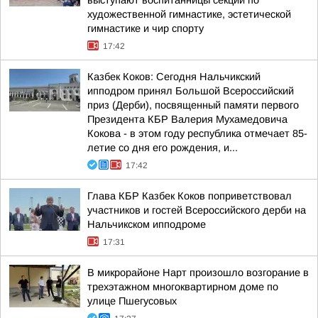
выступают воспитанницы секций по
художественной гимнастике, эстетической
гимнастике и чир спорту
17:42
Казбек Коков: Сегодня Нальчикский
ипподром принял Большой Всероссийский
приз (Дерби), посвященный памяти первого
Президента КБР Валерия Мухамедовича
Кокова - в этом году республика отмечает 85-
летие со дня его рождения, и...
17:42
Глава КБР Казбек Коков поприветствовал
участников и гостей Всероссийского дерби на
Нальчикском ипподроме
17:31
В микрорайоне Нарт произошло возгорание в
трехэтажном многоквартирном доме по
улице Пшегусовых