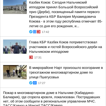
Казбек Коков: Сегодня Нальчикский
ипподром принял Большой Всероссийский
приз (Дерби), посвященный памяти первого
Президента КБР Валерия Мухамедовича
Кокова - в этом году республика отмечает 85-
летие со дня его рождения, и...
17:42
Глава КБР Казбек Коков поприветствовал
участников и гостей Всероссийского дерби на
Нальчикском ипподроме
17:31
В микрорайоне Нарт произошло возгорание в
трехэтажном многоквартирном доме по
улице Пшегусовых
17:27
Пожар в многоквартирном доме в Нальчике (Кабардино-
Балкария), где сгорела кровля, локализован. Пострадавших
нет, об этом сообщили в региональном управлении МЧС.
ТАСС/Кавказ в Максе
//
ТАСС/Кавказ