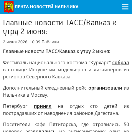
Главные новости ТАСС/Кавказ к
утру 2 июня:
Паблики
2 июня 2026, 10:09
Главные новости ТАСС/Кавказ к утру 2 июня:
Фестиваль национального костюма "Курхарс"
собрал
в столице Ингушетии модельеров и дизайнеров из
регионов Северного Кавказа.
Дополнительный ежедневный рейс
организовали
из
Нальчика в Москву.
Петербург
принял
на отдых сто детей из
пострадавших от наводнения районов Дагестана.
Посетители кафе Пятигорска, где отравились 50
человек,
жаловались
на антисанитарию; одна из