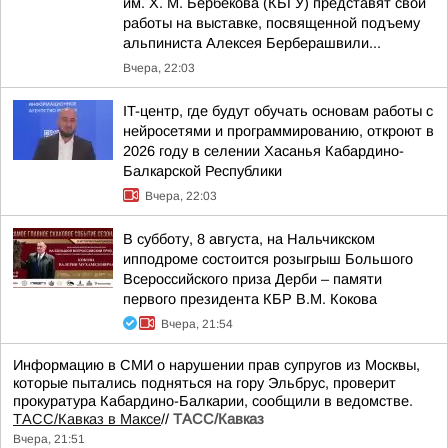
им. Х. М. Бербекова (КБГУ) представят свои
работы на выставке, посвященной подъему
альпиниста Алексея Берберашвили...
Вчера, 22:03
IT-центр, где будут обучать основам работы с
нейросетями и программированию, откроют в
2026 году в селении Хасанья Кабардино-
Балкарской Республики
Вчера, 22:03
В субботу, 8 августа, на Нальчикском
ипподроме состоится розыгрыш Большого
Всероссийского приза Дерби – памяти
первого президента КБР В.М. Кокова
Вчера, 21:54
Информацию в СМИ о нарушении прав супругов из Москвы,
которые пытались подняться на гору Эльбрус, проверит
прокуратура Кабардино-Балкарии, сообщили в ведомстве.
ТАСС/Кавказ в Максе
//
ТАСС/Кавказ
Вчера, 21:51