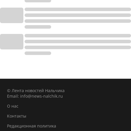
© Лента новостей Нальчика
Email:
info@news-nalchik.ru
О нас
Контакты
Редакционная политика