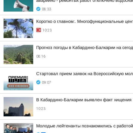
аварийно - ремонтых работ отключено водоснаб
08:33
Коротко о главном:. Многофункциональные цент
10:23
Прогноз погоды в Кабардино-Балкарии на сегодн
08:16
Стартовал прием заявок на Всероссийскую мо
09:07
В Кабардино-Балкарии выявлен факт хищения п
10:23
Молодые лейтенанты познакомились с работой 