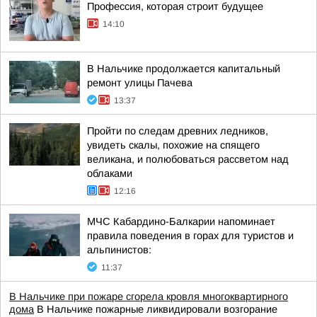
Профессия, которая строит будущее
14:10
В Нальчике продолжается капитальный
ремонт улицы Пачева
13:37
Пройти по следам древних ледников,
увидеть скалы, похожие на спящего
великана, и полюбоваться рассветом над
облаками
12:16
МЧС Кабардино-Балкарии напоминает
правила поведения в горах для туристов и
альпинистов:
11:37
В Нальчике при пожаре сгорела кровля многоквартирного
дома
В Нальчике пожарные ликвидировали возгорание