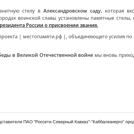
ранитную стелу в
Александровском саду,
которая в
городах воинской славы установлены памятные стелы
Президента России о присвоении звания.
проекта | местопамяти.рф |, объединяющего усилия по
беды в Великой Отечественной войне
мы вновь прихо
дставители ПАО "Россети Северный Кавказ"-"Каббалкэнерго" пр