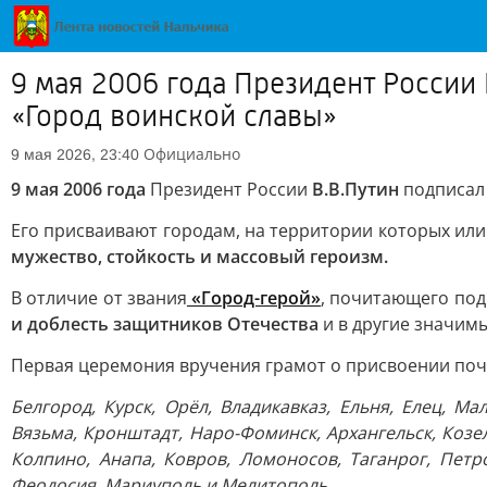
9 мая 2006 года Президент России
«Город воинской славы»
Официально
9 мая 2026, 23:40
9 мая 2006 года
Президент России
В.В.Путин
подписал
Его присваивают городам, на территории которых ил
мужество, стойкость и массовый героизм.
В отличие от звания
«Город-герой»
, почитающего под
и доблесть защитников Отечества
и в другие значим
Первая церемония вручения грамот о присвоении почёт
Белгород, Курск, Орёл, Владикавказ, Ельня, Елец, М
Вязьма, Кронштадт, Наро-Фоминск, Архангельск, Козел
Колпино, Анапа, Ковров, Ломоносов, Таганрог, Петр
Феодосия, Мариуполь и Мелитополь.