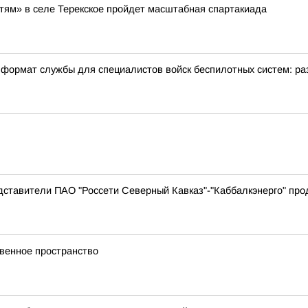
етям» в селе Терекское пройдет масштабная спартакиада
формат службы для специалистов войск беспилотных систем: ра
дставители ПАО "Россети Северный Кавказ"-"Каббалкэнерго" пр
венное пространство