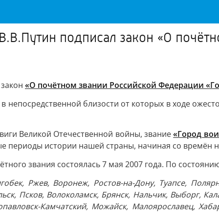
 В.В.Путин подписал закон «О почёт
 закон
«О почётном звании Российской Федерации «Г
и в непосредственной близости от которых в ходе оже
виги Великой Отечественной войны, звание
«Город вои
ые периоды истории нашей страны, начиная со времён 
ного звания состоялась 7 мая 2007 года. По состоянию
алгобек, Ржев, Воронеж, Ростов-на-Дону, Туапсе, Поляр
ьск, Псков, Волоколамск, Брянск, Нальчик, Выборг, Кала
опавловск-Камчатский, Можайск, Малоярославец, Хабаро