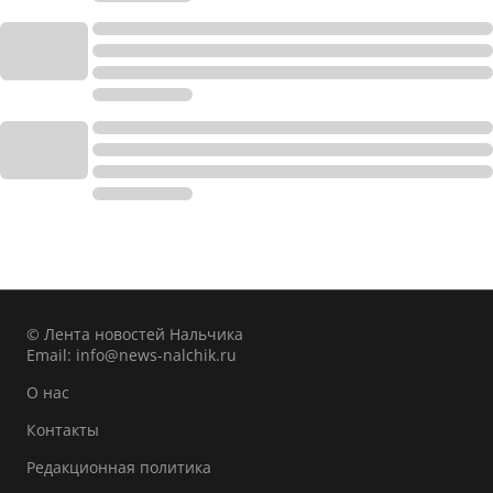
© Лента новостей Нальчика
Email:
info@news-nalchik.ru
О нас
Контакты
Редакционная политика