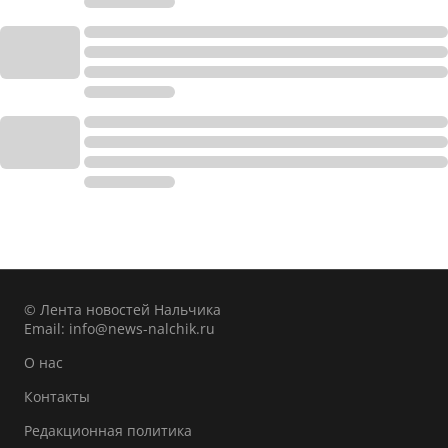
© Лента новостей Нальчика
Email:
info@news-nalchik.ru
О нас
Контакты
Редакционная политика