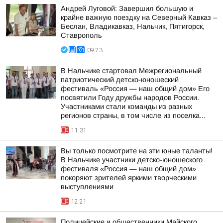
Андрей Луговой: Завершил большую и
крайне важную поездку на Северный Кавказ –
Беслан, Владикавказ, Нальчик, Пятигорск,
Ставрополь
09:23
В Нальчике стартовал Межрегиональный
патриотический детско-юношеский
фестиваль «Россия — наш общий дом» Его
посвятили Году дружбы народов России.
Участниками стали команды из разных
регионов страны, в том числе из поселка...
11:31
Вы только посмотрите на эти юные таланты!
В Нальчике участники детско-юношеского
фестиваля «Россия — наш общий дом»
покоряют зрителей яркими творческими
выступлениями
12:21
Полицейские и общественники Майского