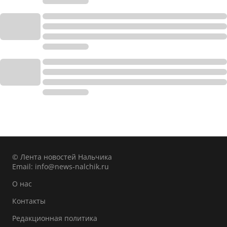
© Лента новостей Нальчика
Email:
info@news-nalchik.ru
О нас
Контакты
Редакционная политика