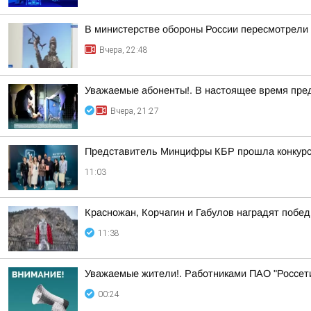
В министерстве обороны России пересмотрели 
Вчера, 22:48
Уважаемые абоненты!. В настоящее время пре
Вчера, 21:27
Представитель Минцифры КБР прошла конкурс
11:03
Красножан, Корчагин и Габулов наградят побе
11:38
Уважаемые жители!. Работниками ПАО "Россет
00:24