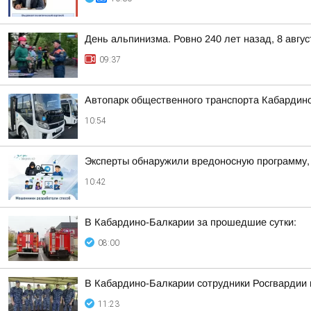
День альпинизма. Ровно 240 лет назад, 8 авг
09:37
Автопарк общественного транспорта Кабардин
10:54
Эксперты обнаружили вредоносную программу,
10:42
В Кабардино-Балкарии за прошедшие сутки:
08:00
В Кабардино-Балкарии сотрудники Росгвардии 
11:23