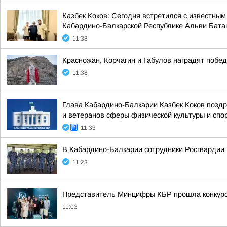
Казбек Коков: Сегодня встретился с известн
Кабардино-Балкарской Республике Альви Бат
11:38
Красножан, Корчагин и Габулов наградят побе
11:38
Глава Кабардино-Балкарии Казбек Коков позд
и ветеранов сферы физической культуры и спорт
11:33
В Кабардино-Балкарии сотрудники Росгвардии 
11:23
Представитель Минцифры КБР прошла конкурс
11:03