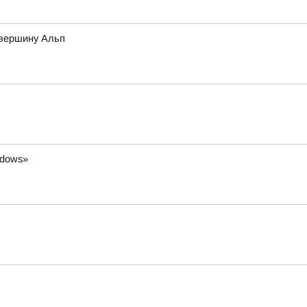
 вершину Альп
ndows»