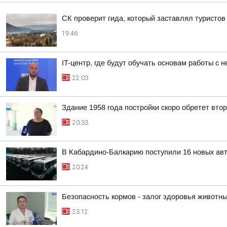
СК проверит гида, который заставлял туристов
19:46
IT-центр, где будут обучать основам работы с
22:03
Здание 1958 года постройки скоро обретет вто
20:33
В Кабардино-Балкарию поступили 16 новых ав
20:24
Безопасность кормов - залог здоровья животн
23:12