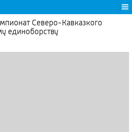
емпионат Северо-Кавказкого
му единоборству