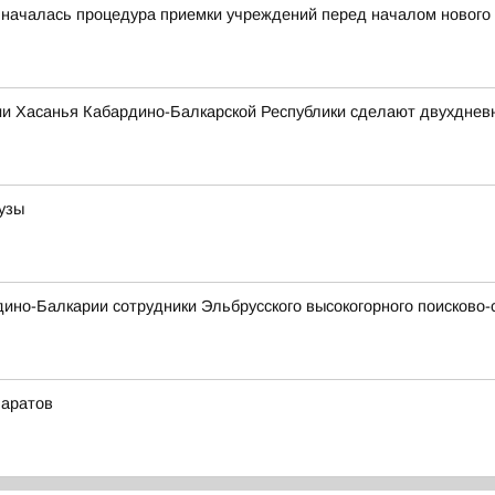
 началась процедура приемки учреждений перед началом нового 
ии Хасанья Кабардино-Балкарской Республики сделают двухдне
рузы
рдино-Балкарии сотрудники Эльбрусского высокогорного поисково
Саратов