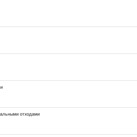
ии
унальными отходами