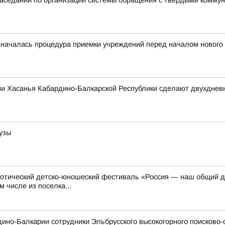
 заседании по организации системы обращения с твердыми комм
 началась процедура приемки учреждений перед началом нового 
ии Хасанья Кабардино-Балкарской Республики сделают двухдне
рузы
отический детско-юношеский фестиваль «Россия — наш общий до
м числе из поселка...
рдино-Балкарии сотрудники Эльбрусского высокогорного поисково