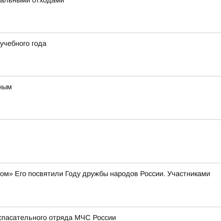
унальными отходами
учебного года
вным
м» Его посвятили Году дружбы народов России. Участниками
-спасательного отряда МЧС России