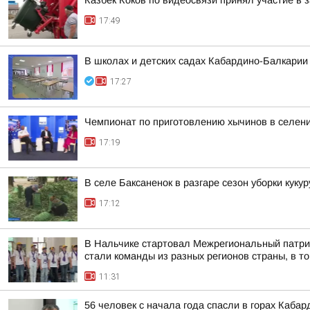
Казбек Коков по видеосвязи принял участие в
17:49
В школах и детских садах Кабардино-Балкарии
17:27
Чемпионат по приготовлению хычинов в селен
17:19
В селе Баксаненок в разгаре сезон уборки куку
17:12
В Нальчике стартовал Межрегиональный патри
стали команды из разных регионов страны, в то
11:31
56 человек с начала года спасли в горах Каба