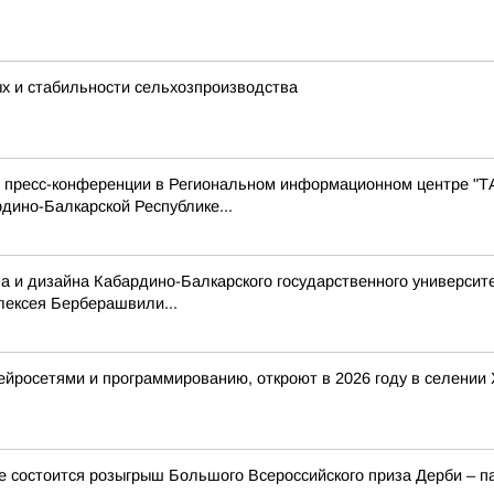
ых и стабильности сельхозпроизводства
с пресс-конференции в Региональном информационном центре "Т
дино-Балкарской Республике...
а и дизайна Кабардино-Балкарского государственного университе
лексея Берберашвили...
 нейросетями и программированию, откроют в 2026 году в селени
ме состоится розыгрыш Большого Всероссийского приза Дерби – п