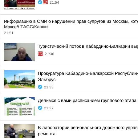
21:54
Информацию в СМИ о нарушении прав супругов из Москвы, кот
Максе
//
ТАСС/Кавказ
21:51
Туристический поток в Кабардино-Балкарии выр
21:36
Прокуратура Кабардино-Балкарской Республики
Эльбрус
21:33
Делимся с вами расписанием группового этапа
21:27
В лаборатории регионального дорожного управ
ремонта