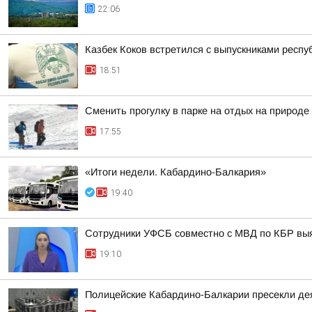
22:06
Казбек Коков встретился с выпускниками респ
18:51
Сменить прогулку в парке на отдых на природ
17:55
«Итоги недели. Кабардино-Балкария»
19:40
Сотрудники УФСБ совместно с МВД по КБР выя
19:10
Полицейские Кабардино-Балкарии пресекли дея