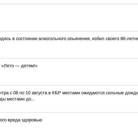
дясь в состоянии алкогольного опьянения, избил своего 86-летн
а «Лето — детям!»
 с 08 по 10 августа в КБР местами ожидаются сильные дожди, л
ды местами до...
кого вреда здоровью