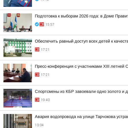
Подготовка к выборам 2026 года: в Доме Прав
15:57
Обеспечить равный доступ всех детей к качест
17:21
Пресс-конференция с участниками XIII летней 
17:21
Спортсмены из КБР завоевали одно золото и д
19:40
Авария водопровода на улице Тарчокова устра
13:04