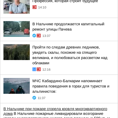
Профессия, которая строит будущее
14:10
В Нальчике продолжается капитальный
ремонт улицы Пачева
13:37
Пройти по следам древних ледников,
увидеть скалы, похожие на спящего
великана, и полюбоваться рассветом над
облаками
12:16
МЧС Кабардино-Балкарии напоминает
правила поведения в горах для туристов и
альпинистов:
11:37
В Нальчике при пожаре сгорела кровля многоквартирного
дома
В Нальчике пожарные ликвидировали возгорание