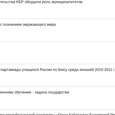
ительства КБР обсудили роль муниципалитетов
е с познанием окружающего мира
Спартакиады учащихся России по боксу среди юношей 2010-2011 г
венному обучению - задача государства
ками республиканской программы «Герои Кабардино-Балкарской Р