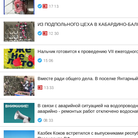
17:13
ИЗ ПОДПОЛЬНОГО ЦЕХА В КАБАРДИНО-БАЛ
12:30
Нальчик готовится к проведению VII ежегодног
15:06
Вместе ради общего дела. В поселке Янтарны
13:33
В связи с аварийной ситуацией на водопроводны
аварийно - ремонтых работ отключено водоснаб
08:33
Казбек Коков встретился с выпускниками респу