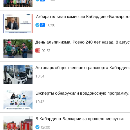
Избирательная комиссия Кабардино-Балкарско
10:30
День альпинизма. Ровно 240 лет назад, 8 авг
09:37
Автопарк общественного транспорта Кабардин
10:54
Эксперты обнаружили вредоносную программу,
10:42
В Кабардино-Балкарии за прошедшие сутки:
08:00