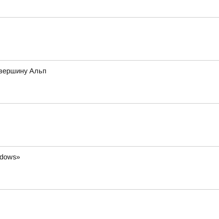
 вершину Альп
ndows»