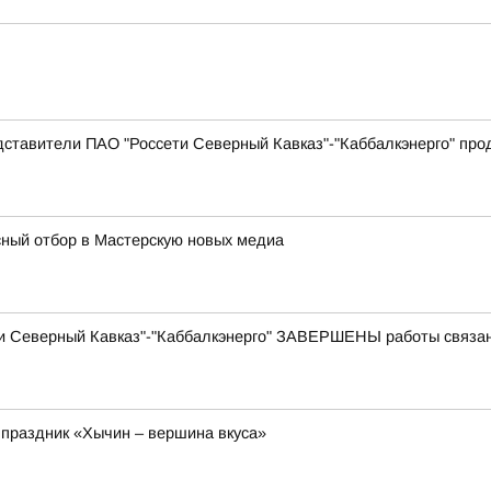
дставители ПАО "Россети Северный Кавказ"-"Каббалкэнерго" пр
ный отбор в Мастерскую новых медиа
и Северный Кавказ"-"Каббалкэнерго" ЗАВЕРШЕНЫ работы связа
 праздник «Хычин – вершина вкуса»