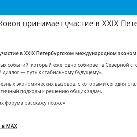
Коков принимает участие в XXIX П
участие в XXIX Петербургском международном эконо
х событий, который ежегодно собирает в Северной сто
й диалог — путь к стабильному будущему».
рьезных экономических вызовов, с которыми сегодня ста
атичный подходы к решению общих задач.
ах форума расскажу позже»
Р в МАХ