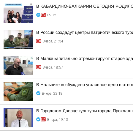
В КАБАРДИНО-БАЛКАРИИ СЕГОДНЯ РОДИЛ
09:12
В России создадут центры патриотического ту
Вчера, 21:34
В Малке капитально отремонтируют старое зда
Вчера, 18:57
В Нальчике возбуждено уголовное дело в отно
Вчера, 22:18
В Городском Дворце культуры города Прохлад
Вчера, 19:13