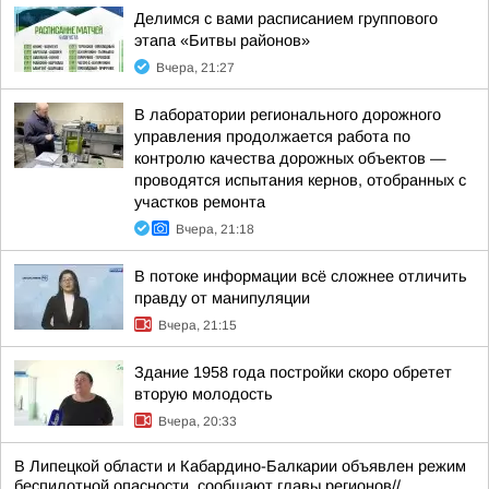
Делимся с вами расписанием группового
этапа «Битвы районов»
Вчера, 21:27
В лаборатории регионального дорожного
управления продолжается работа по
контролю качества дорожных объектов —
проводятся испытания кернов, отобранных с
участков ремонта
Вчера, 21:18
В потоке информации всё сложнее отличить
правду от манипуляции
Вчера, 21:15
Здание 1958 года постройки скоро обретет
вторую молодость
Вчера, 20:33
В Липецкой области и Кабардино-Балкарии объявлен режим
беспилотной опасности, сообщают главы регионов//