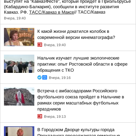
выступят на "КавказФесте", который пройдет в Приэльбрусье
(Кабардино-Балкария), сообщили в институте развития
Кавказ. РФ.
ТАСС/Кавказ в Максе
//
ТАСС/Кавказ
Вчера, 19:40
К какой жизни докатился колобок в
современной версии кинематографа?
Вчера, 19:40
Нальчик изучает лучшие экологические
практики: опыт Ростовской области в сфере
обращения с ТКО
Вчера, 19:16
Встреча с амбассадорами Российского
футбольного союза пройдет в Нальчике в
рамках серии масштабных футбольных
праздников
Вчера, 19:13
В Городском Дворце культуры города
Прохладного продолжаются ремонтные