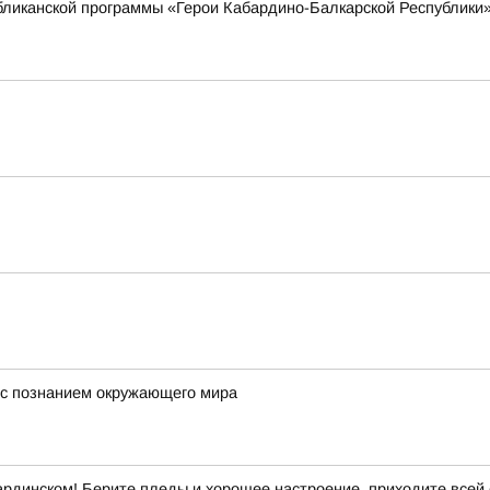
убликанской программы «Герои Кабардино-Балкарской Республики
е с познанием окружающего мира
ардинском! Берите пледы и хорошее настроение, приходите всей