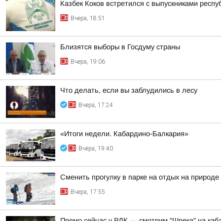
Казбек Коков встретился с выпускниками респ
Вчера, 18:51
Близятся выборы в Госдуму страны
Вчера, 19:06
Что делать, если вы заблудились в лесу
Вчера, 17:24
«Итоги недели. Кабардино-Балкария»
Вчера, 19:40
Сменить прогулку в парке на отдых на природ
Вчера, 17:55
Прямо сейчас у РДК — смотрим "Шрека" на каб