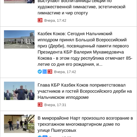
выступают воспитанницы секций по
художественной гимнастике, эстетической
гимнастике и чир спорту
Вчера, 17:42
Казбек Коков: Сегодня Нальчикский
ипподром принял Большой Всероссийский
приз (Дерби), посвященный памяти первого
Президента КБР Валерия Мухамедовича
Кокова - в этом году республика отмечает 85-
летие со дня его рождения, и...
Вчера, 17:42
Глава КБР Казбек Коков поприветствовал
участников и гостей Всероссийского дерби на
Нальчикском ипподроме
Вчера, 17:31
В микрорайоне Нарт произошло возгорание в
трехэтажном многоквартирном доме по
улице Пшегусовых