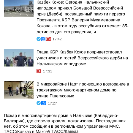
Казбек Коков: Сегодня Нальчикский
ипподром принял Большой Всероссийский
приз (Дерби), посвященный памяти первого
Президента КБР Валерия Мухамедовича
Кокова - в этом году республика отмечает 85-
летие со дня его рождения, и...
17:42
Глава КБР Казбек Коков поприветствовал
участников и гостей Всероссийского дерби на
Нальчикском ипподроме
17:31
В микрорайоне Нарт произошло возгорание в
трехэтажном многоквартирном доме по
улице Пшегусовых
17:27
Пожар в многоквартирном доме в Нальчике (Кабардино-
Балкария), где сгорела кровля, локализован. Пострадавших
нет, об этом сообщили в региональном управлении МЧС.
ТАСС/Кавказ в Максе
//
ТАСС/Кавказ