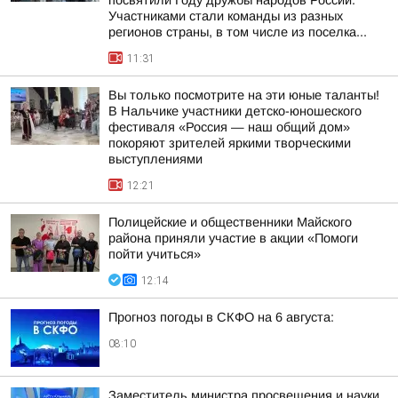
посвятили Году дружбы народов России.
Участниками стали команды из разных
регионов страны, в том числе из поселка...
11:31
Вы только посмотрите на эти юные таланты!
В Нальчике участники детско-юношеского
фестиваля «Россия — наш общий дом»
покоряют зрителей яркими творческими
выступлениями
12:21
Полицейские и общественники Майского
района приняли участие в акции «Помоги
пойти учиться»
12:14
Прогноз погоды в СКФО на 6 августа:
08:10
Заместитель министра просвещения и науки