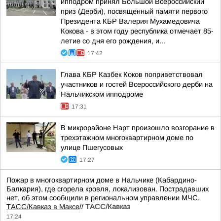
ипподром принял Большой Всероссийский
приз (Дерби), посвященный памяти первого
Президента КБР Валерия Мухамедовича
Кокова - в этом году республика отмечает 85-
летие со дня его рождения, и...
17:42
Глава КБР Казбек Коков поприветствовал
участников и гостей Всероссийского дерби на
Нальчикском ипподроме
17:31
В микрорайоне Нарт произошло возгорание в
трехэтажном многоквартирном доме по
улице Пшегусовых
17:27
Пожар в многоквартирном доме в Нальчике (Кабардино-
Балкария), где сгорела кровля, локализован. Пострадавших
нет, об этом сообщили в региональном управлении МЧС.
ТАСС/Кавказ в Максе
//
ТАСС/Кавказ
17:24