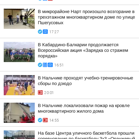
В микрорайоне Нарт произошло возгорание в
трехэтажном многоквартирном доме по улице
Пшегусовых
17:27
В Кабардино-Балкарии продолжается
Всероссийская акция «Зарядка со стражем
порядка»
16:51
В Нальчике проходят учебно-тренировочные
сборы по дзюдо
20:01
В Нальчике локализовали пожар на кровле
многоквартирного жилого дома
14:55
На базе Центра уличного баскетбола прошли
соревнования по баскетболу 3x3 «Оранжевый