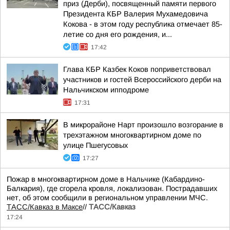
приз (Дерби), посвященный памяти первого
Президента КБР Валерия Мухамедовича
Кокова - в этом году республика отмечает 85-
летие со дня его рождения, и...
17:42
Глава КБР Казбек Коков поприветствовал
участников и гостей Всероссийского дерби на
Нальчикском ипподроме
17:31
В микрорайоне Нарт произошло возгорание в
трехэтажном многоквартирном доме по
улице Пшегусовых
17:27
Пожар в многоквартирном доме в Нальчике (Кабардино-
Балкария), где сгорела кровля, локализован. Пострадавших
нет, об этом сообщили в региональном управлении МЧС.
ТАСС/Кавказ в Максе
//
ТАСС/Кавказ
17:24