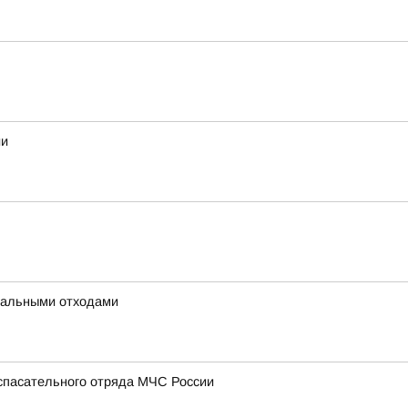
ии
унальными отходами
-спасательного отряда МЧС России