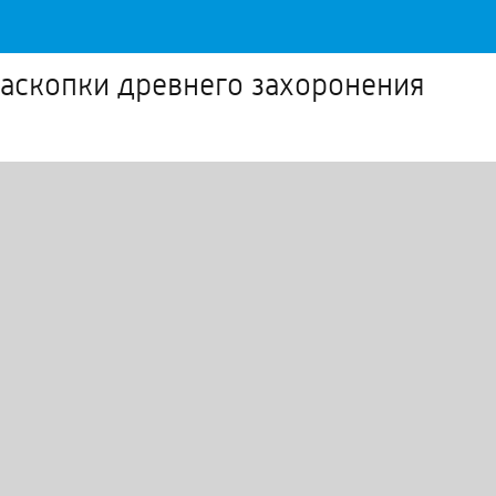
раскопки древнего захоронения