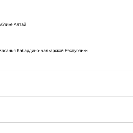
ублике Алтай
и Хасанья Кабардино-Балкарской Республики