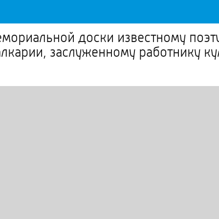
емориальной доски известному поэту
лкарии, заслуженному работнику к