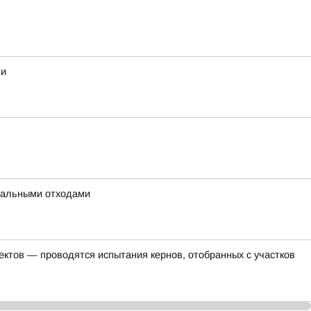
ии
унальными отходами
ктов — проводятся испытания кернов, отобранных с участков