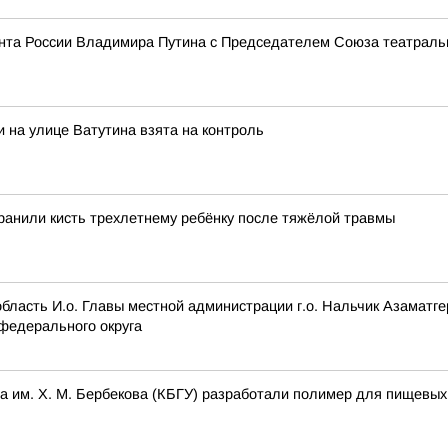
дента России Владимира Путина с Председателем Союза театр
 на улице Ватутина взята на контроль
ранили кисть трехлетнему ребёнку после тяжёлой травмы
область И.о. Главы местной администрации г.о. Нальчик Азамат
федерального округа
а им. Х. М. Бербекова (КБГУ) разработали полимер для пищевых 