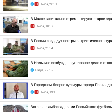
Вчера, 20:51
В Малке капитально отремонтируют старое зда
Вчера, 18:57
В России создадут центры патриотического ту
Вчера, 21:34
В Нальчике возбуждено уголовное дело в отно
Вчера, 22:18
В Городском Дворце культуры города Прохлад
Вчера, 19:13
Встреча с амбассадорами Российского футболь