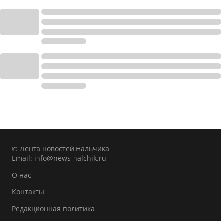
© Лента новостей Нальчика
Email:
info@news-nalchik.ru
О нас
Контакты
Редакционная политика