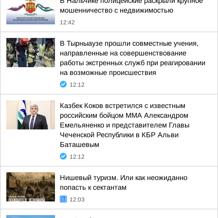
В Нальчике полицейские раскрыли крупное
мошенничество с недвижимостью
12:42
В Тырныаузе прошли совместные учения,
направленные на совершенствование
работы экстренных служб при реагировании
на возможные происшествия
12:12
Казбек Коков встретился с известным
российским бойцом ММА Александром
Емельяненко и представителем Главы
Чеченской Республики в КБР Альви
Баташевым
12:12
Нишевый туризм. Или как неожиданно
попасть к сектантам
12:03