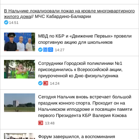
В Нальчике локализовали пожар на кровле многоквартирного
жилого дома
//
МЧС Кабардино-Балкарии
14:51
МВД по КБР и «Движение Первых» провели
спортивную акцию для школьников
14:27
Сотрудники Городской поликлиники №1
присоединились к Всероссийской акции,
приуроченной ко Дню физкультурника
14:24
Сегодня Нальчик вновь встречает большой
праздник конного спорта. Проходит он на
Нальчикском ипподроме и посвящен памяти
первого Президента КБР Валерия Кокова
13:48
Форум завершился, а воспоминания