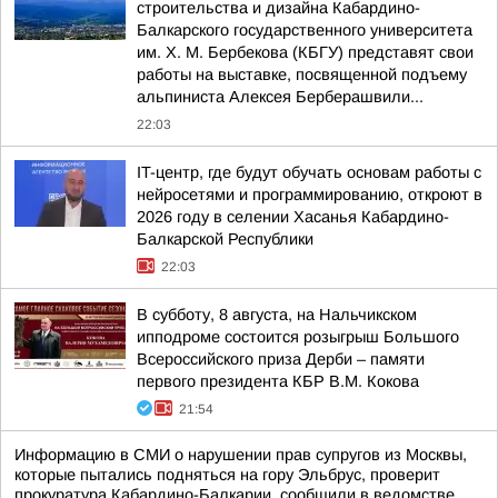
строительства и дизайна Кабардино-
Балкарского государственного университета
им. Х. М. Бербекова (КБГУ) представят свои
работы на выставке, посвященной подъему
альпиниста Алексея Берберашвили...
22:03
IT-центр, где будут обучать основам работы с
нейросетями и программированию, откроют в
2026 году в селении Хасанья Кабардино-
Балкарской Республики
22:03
В субботу, 8 августа, на Нальчикском
ипподроме состоится розыгрыш Большого
Всероссийского приза Дерби – памяти
первого президента КБР В.М. Кокова
21:54
Информацию в СМИ о нарушении прав супругов из Москвы,
которые пытались подняться на гору Эльбрус, проверит
прокуратура Кабардино-Балкарии, сообщили в ведомстве.