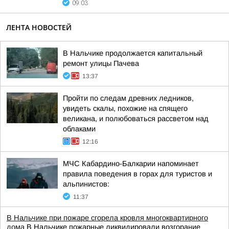
09:03
ЛЕНТА НОВОСТЕЙ
В Нальчике продолжается капитальный
ремонт улицы Пачева
13:37
Пройти по следам древних ледников,
увидеть скалы, похожие на спящего
великана, и полюбоваться рассветом над
облаками
12:16
МЧС Кабардино-Балкарии напоминает
правила поведения в горах для туристов и
альпинистов:
11:37
В Нальчике при пожаре сгорела кровля многоквартирного
дома
В Нальчике пожарные ликвидировали возгорание