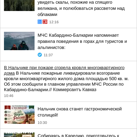
увидеть скалы, похожие на спящего
великана, и полюбоваться рассветом над
облаками
12:16
МЧС Кабардино-Балкарии напоминает
правила поведения в горах для туристов и
альпинистов:
11:37
В Нальчике при пожаре сгорела кровля многоквартирного
дома
В Нальчике пожарные ликвидировали возгорание
кровли многоквартирного жилого дома площадью 500 кв. м.
Об этом сообщили в главном управлении МЧС России по
Кабардино-Балкарии.//
Коммерсантъ Кавказ
10:46
Нальчик снова станет гастрономической
столицей!
10:30
Собираясь в Карелию, приготовьтесь к