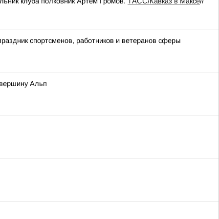
льник клуба полковник Артем Громов.
ТАСС/Кавказ в Максе
//
раздник спортсменов, работников и ветеранов сферы
 вершину Альп