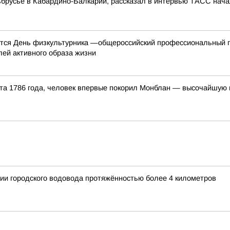
русье в Кабардино-Балкарии, рассказал в интервью ТАСС нача
ается День физкультурника —общероссийский профессиональный п
лей активного образа жизни
уста 1786 года, человек впервые покорил Монблан — высочайшую
ии городского водовода протяжённостью более 4 километров