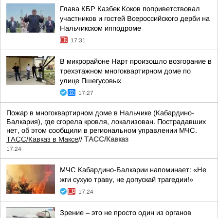
Глава КБР Казбек Коков поприветствовал
участников и гостей Всероссийского дерби на
Нальчикском ипподроме
17:31
В микрорайоне Нарт произошло возгорание в
трехэтажном многоквартирном доме по
улице Пшегусовых
17:27
Пожар в многоквартирном доме в Нальчике (Кабардино-
Балкария), где сгорела кровля, локализован. Пострадавших
нет, об этом сообщили в региональном управлении МЧС.
ТАСС/Кавказ в Максе
//
ТАСС/Кавказ
17:24
МЧС Кабардино-Балкарии напоминает: «Не
жги сухую траву, не допускай трагедии!»
17:24
Зрение – это не просто один из органов