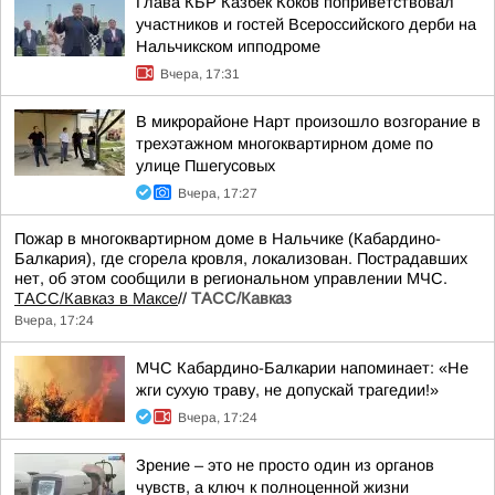
Глава КБР Казбек Коков поприветствовал
участников и гостей Всероссийского дерби на
Нальчикском ипподроме
Вчера, 17:31
В микрорайоне Нарт произошло возгорание в
трехэтажном многоквартирном доме по
улице Пшегусовых
Вчера, 17:27
Пожар в многоквартирном доме в Нальчике (Кабардино-
Балкария), где сгорела кровля, локализован. Пострадавших
нет, об этом сообщили в региональном управлении МЧС.
ТАСС/Кавказ в Максе
//
ТАСС/Кавказ
Вчера, 17:24
МЧС Кабардино-Балкарии напоминает: «Не
жги сухую траву, не допускай трагедии!»
Вчера, 17:24
Зрение – это не просто один из органов
чувств, а ключ к полноценной жизни