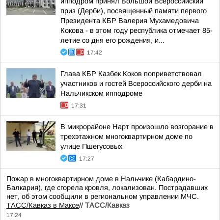
ипподром принял Большой Всероссийский
приз (Дерби), посвященный памяти первого
Президента КБР Валерия Мухамедовича
Кокова - в этом году республика отмечает 85-
летие со дня его рождения, и...
17:42
Глава КБР Казбек Коков поприветствовал
участников и гостей Всероссийского дерби на
Нальчикском ипподроме
17:31
В микрорайоне Нарт произошло возгорание в
трехэтажном многоквартирном доме по
улице Пшегусовых
17:27
Пожар в многоквартирном доме в Нальчике (Кабардино-
Балкария), где сгорела кровля, локализован. Пострадавших
нет, об этом сообщили в региональном управлении МЧС.
ТАСС/Кавказ в Максе
//
ТАСС/Кавказ
17:24