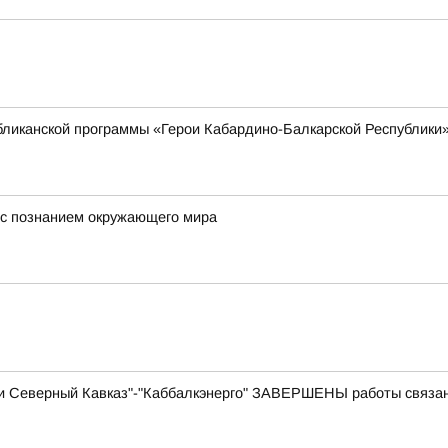
убликанской программы «Герои Кабардино-Балкарской Республики
е с познанием окружающего мира
и Северный Кавказ"-"Каббалкэнерго" ЗАВЕРШЕНЫ работы связа