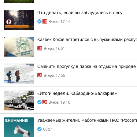
Что делать, если вы заблудились в лесу
Вчера, 17:24
Казбек Коков встретился с выпускниками респ
Вчера, 18:51
Сменить прогулку в парке на отдых на природ
Вчера, 17:55
«Итоги недели. Кабардино-Балкария»
Вчера, 19:40
Уважаемые жители!. Работниками ПАО "Россет
00:24