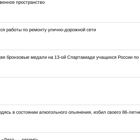
венное пространство
тся работы по ремонту улично-дорожной сети
ве бронзовые медали на 13-ой Спартакиаде учащихся России по 
дясь в состоянии алкогольного опьянения, избил своего 86-летн
а «Лето — детям!»