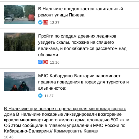
В Нальчике продолжается капитальный
ремонт улицы Пачева
13:37
Пройти по следам древних ледников,
увидеть скалы, похожие на спящего
великана, и полюбоваться рассветом над
облаками
12:16
МЧС Кабардино-Балкарии напоминает
правила поведения в горах для туристов и
альпинистов:
11:37
В Нальчике при пожаре сгорела кровля многоквартирного
дома
В Нальчике пожарные ликвидировали возгорание
кровли многоквартирного жилого дома площадью 500 кв. м.
Об этом сообщили в главном управлении МЧС России по
Кабардино-Балкарии.//
Коммерсантъ Кавказ
10:46