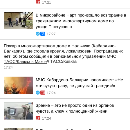
17:31
В микрорайоне Нарт произошло возгорание в
трехэтажном многоквартирном доме по
улице Пшегусовых
17:27
Пожар в многоквартирном доме в Нальчике (Кабардино-
Балкария), где сгорела кровля, локализован. Пострадавших
нет, об этом сообщили в региональном управлении МЧС.
ТАСС/Кавказ в Максе
//
ТАСС/Кавказ
17:24
МЧС Кабардино-Балкарии напоминает: «Не
жги сухую траву, не допускай трагедии!»
17:24
Зрение – это не просто один из органов
чувств, а ключ к полноценной жизни
17:24