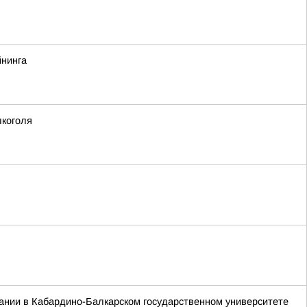
йнинга
лкоголя
ании в Кабардино-Балкарском государственном университете