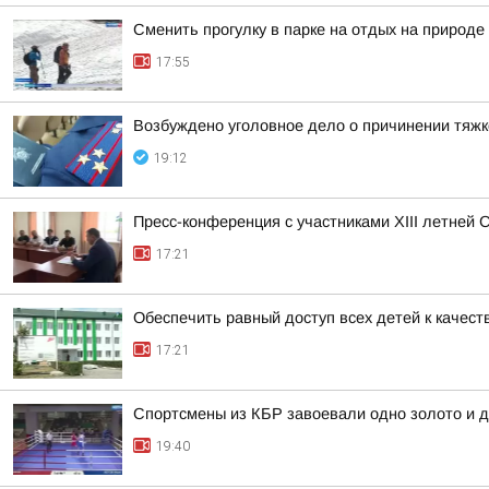
Сменить прогулку в парке на отдых на природ
17:55
Возбуждено уголовное дело о причинении тяжк
19:12
Пресс-конференция с участниками XIII летней 
17:21
Обеспечить равный доступ всех детей к качест
17:21
Спортсмены из КБР завоевали одно золото и д
19:40