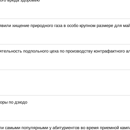
кого вреда здоровью
вили хищение природного газа в особо крупном размере для ма
тельность подпольного цеха по производству контрафактного а
боры по дзюдо
ли самыми популярными у абитуриентов во время приемной камп