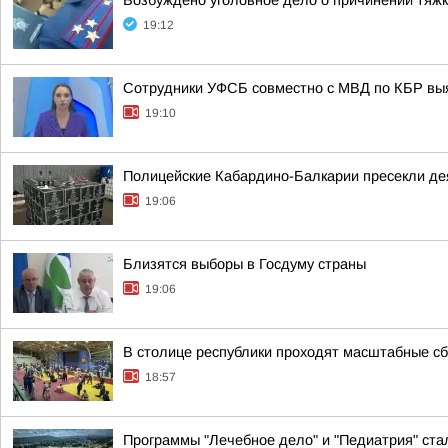
Возбуждено уголовное дело о причинении тяж
19:12
Сотрудники УФСБ совместно с МВД по КБР выя
19:10
Полицейские Кабардино-Балкарии пресекли дея
19:06
Близятся выборы в Госдуму страны
19:06
В столице республики проходят масштабные с
18:57
Программы "Лечебное дело" и "Педиатрия" ста