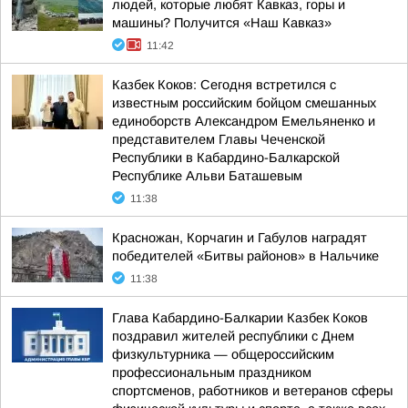
людей, которые любят Кавказ, горы и
машины? Получится «Наш Кавказ»
11:42
Казбек Коков: Сегодня встретился с
известным российским бойцом смешанных
единоборств Александром Емельяненко и
представителем Главы Чеченской
Республики в Кабардино-Балкарской
Республике Альви Баташевым
11:38
Красножан, Корчагин и Габулов наградят
победителей «Битвы районов» в Нальчике
11:38
Глава Кабардино-Балкарии Казбек Коков
поздравил жителей республики с Днем
физкультурника — общероссийским
профессиональным праздником
спортсменов, работников и ветеранов сферы