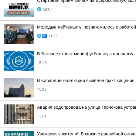
Стартовал прием заявок на Всероссийскую мо
09:07
Молодые лейтенанты познакомились с работой 
11:55
В Баксане строят мини-футбольную площадку
15:13
В Кабардино-Балкарии выявлен факт хищения п
10:23
Авария водопровода на улице Тарчокова устра
13:04
Уважаемые жители!. В связи с аварийной ситуа