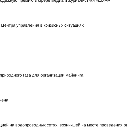
лодежную премию в сфере медиа и журналистики «ШУМ»
Центра управления в кризисных ситуациях
риродного газа для организации майнинга
нена
цией на водопроводных сетях, возникшей на месте проведения раб